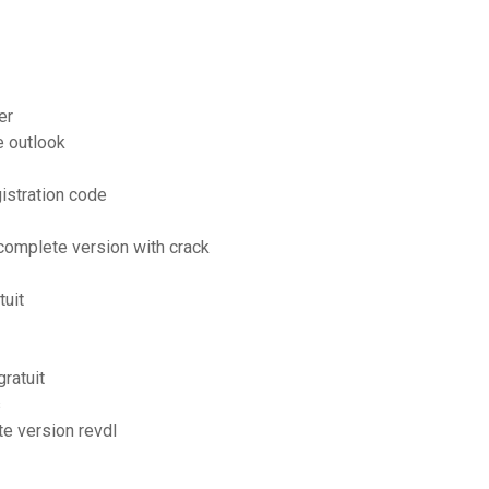
er
e outlook
istration code
 complete version with crack
uit
ratuit
s
te version revdl