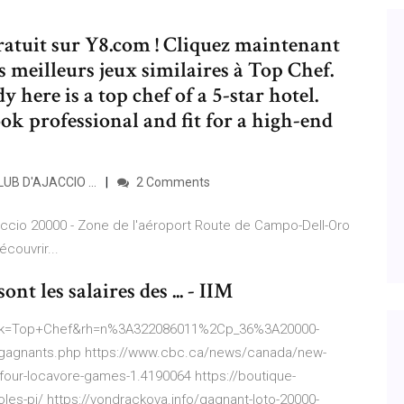
gratuit sur Y8.com ! Cliquez maintenant
s meilleurs jeux similaires à Top Chef.
y here is a top chef of a 5-star hotel.
ok professional and fit for a high-end
UB D'AJACCIO ...
2 Comments
cio 20000 - Zone de l'aéroport Route de Campo-Dell-Oro
couvrir...
nt les salaires des ... - IIM
/s?k=Top+Chef&rh=n%3A322086011%2Cp_36%3A20000-
s-gagnants.php https://www.cbc.ca/news/canada/new-
four-locavore-games-1.4190064 https://boutique-
les-pi/ https://vondrackova.info/gagnant-loto-20000-