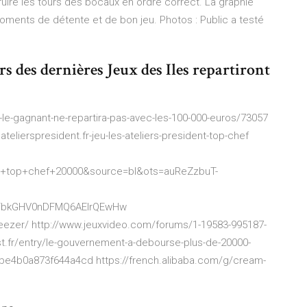
ruire les tours des bocaux en ordre correct. La graphie
moments de détente et de bon jeu. Photos : Public a testé
rs des dernières Jeux des Iles repartiront
e-gagnant-ne-repartira-pas-avec-les-100-000-euros/73057
ierspresident.fr-jeu-les-ateliers-president-top-chef
+top+chef+20000&source=bl&ots=auReZzbuT-
VFbkGHV0nDFMQ6AEIrQEwHw
freezer/ http://www.jeuxvideo.com/forums/1-19583-995187-
st.fr/entry/le-gouvernement-a-debourse-plus-de-20000-
1be4b0a873f644a4cd https://french.alibaba.com/g/cream-