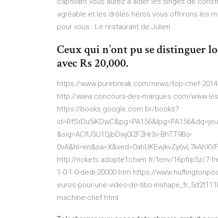
captivant vous aurez à aider les singes de const
agréable et les drôles héros vous offrirons les 
pour vous : Le restaurant de Julien ...
Ceux qui n’ont pu se distinguer lo
avec Rs 20,000.
https://www.purebreak.com/news/top-chef-2014-l
http://www.concours-des-marques.com/www.lesatel
https://books.google.com.br/books?
id=RfSrDu5iKDwC&pg=PA156&lpg=PA156&dq=jeu
&sig=ACfU3U1QjbDwj0I2F2Hr3v-BhTT9Bo-
0vA&hl=en&sa=X&ved=0ahUKEwjkvZy6vL7kAhX
http://rickets.adopte1chien.fr/fenv/16pfrp5z/7-
1-0-1-0-dedi-20000.htm https://www.huffingtonpo
euros-pour-une-video-de-tibo-inshape_fr_5d2f11
machine-chef.html