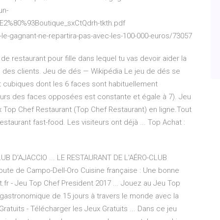
un-
E2%80%93Boutique_sxCtQdrh-tkth.pdf
e-gagnant-ne-repartira-pas-avec-les-100-000-euros/73057
e restaurant pour fille dans lequel tu vas devoir aider la
 des clients. Jeu de dés — Wikipédia Le jeu de dés se
t cubiques dont les 6 faces sont habituellement
urs des faces opposées est constante et égale à 7). Jeu
x Top Chef Restaurant (Top Chef Restaurant) en ligne.Tout
estaurant fast-food. Les visiteurs ont déjà ... Top Achat :
CLUB D'AJACCIO ... LE RESTAURANT DE L'AÉRO-CLUB
Route de Campo-Dell-Oro Cuisine française : Une bonne
t.fr - Jeu Top Chef President 2017 ... Jouez au Jeu Top
 gastronomique de 15 jours à travers le monde avec la
ratuits - Télécharger les Jeux Gratuits ... Dans ce jeu