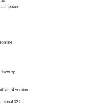
 pc
e sur iphone
lephone
indows xp
it latest version
ssional 32 bit