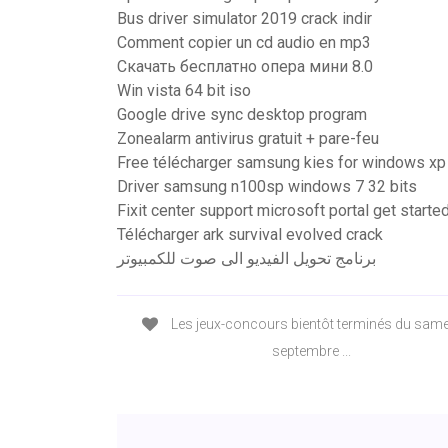
Bus driver simulator 2019 crack indir
Comment copier un cd audio en mp3
Скачать бесплатно опера мини 8.0
Win vista 64 bit iso
Google drive sync desktop program
Zonealarm antivirus gratuit + pare-feu
Free télécharger samsung kies for windows xp
Driver samsung n100sp windows 7 32 bits
Fixit center support microsoft portal get starte
Télécharger ark survival evolved crack
برنامج تحويل الفيديو الى صوت للكمبيوتر
Les jeux-concours bientôt terminés du same
septembre ...