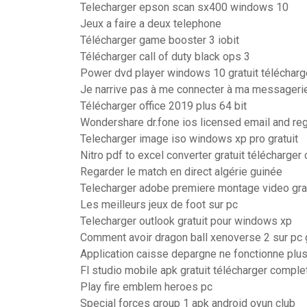
Telecharger epson scan sx400 windows 10
Jeux a faire a deux telephone
Télécharger game booster 3 iobit
Télécharger call of duty black ops 3
Power dvd player windows 10 gratuit télécharg
Je narrive pas à me connecter à ma messageri
Télécharger office 2019 plus 64 bit
Wondershare dr.fone ios licensed email and reg
Telecharger image iso windows xp pro gratuit
Nitro pdf to excel converter gratuit télécharger
Regarder le match en direct algérie guinée
Telecharger adobe premiere montage video grat
Les meilleurs jeux de foot sur pc
Telecharger outlook gratuit pour windows xp
Comment avoir dragon ball xenoverse 2 sur pc g
Application caisse depargne ne fonctionne plu
Fl studio mobile apk gratuit télécharger comple
Play fire emblem heroes pc
Special forces group 1 apk android oyun club