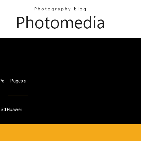
Pc
Pages
e Sd Huawei